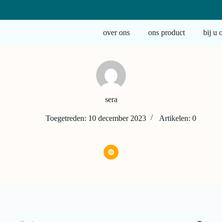
over ons
ons product
bij u 
sera
Toegetreden: 10 december 2023
Artikelen: 0
Geen