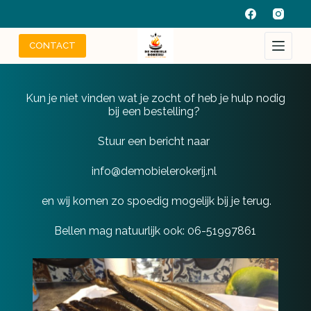
G
a
n
CONTACT
a
a
r
d
Kun je niet vinden wat je zocht of heb je hulp nodig
e
bij een bestelling?
i
n
h
Stuur een bericht naar
o
u
info@demobielerokerij.nl
d
en wij komen zo spoedig mogelijk bij je terug.
Bellen mag natuurlijk ook: 06-51997861